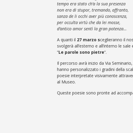
tempo era stato ch’a la sua presenza
non era di stupor, tremando, affranto,
sanza de li occhi aver più conoscenza,
per occulta virtù che da lei mosse,
d’antico amor sentì la gran potenza…
A quanti il
27 marzo s
ceglieranno il n
svolgerà all’esterno e all’interno le sal
“
Le parole sono pietre
“.
Il percorso avrà inizio da Via Seminario, 
hanno personalizzato i gradini della sca
poesie interpretate visivamente attraver
al Museo.
Queste poesie sono pronte ad accompagn