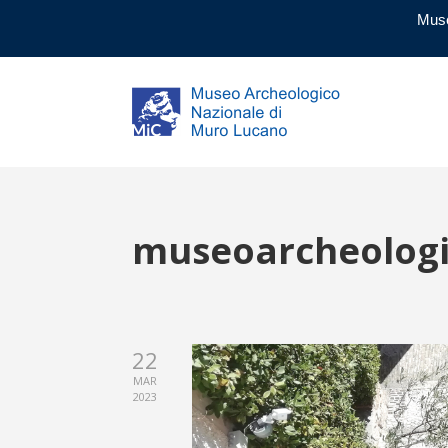
Muse
museoarcheolog
22
MAR
2023