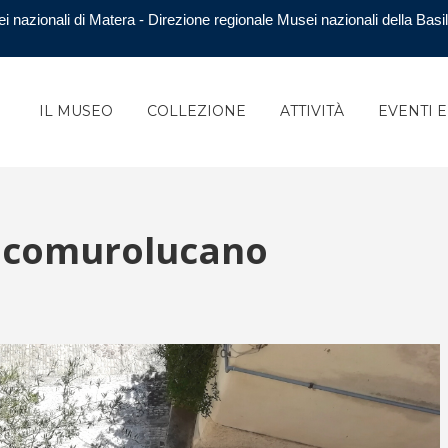
i nazionali di Matera - Direzione regionale Musei nazionali della Basil
IL MUSEO
COLLEZIONE
ATTIVITÀ
EVENTI 
icomurolucano