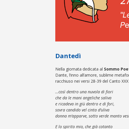
Dantedì
Nella giornata dedicata al
Sommo Poe
Dante, l’inno all’amore, sublime metaf
racchiuso nei versi 28-39 del Canto XXX
…così dentro una nuvola di fiori
che da le mani angeliche saliva
e ricadeva in giù dentro e di fori,
sovra candido vel cinta d’uliva
donna m’apparve, sotto verde manto vesti
E lo spirito mio, che già cotanto