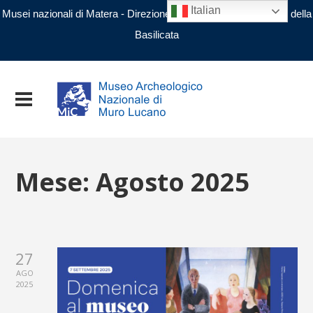
Italian
Musei nazionali di Matera - Direzione regionale Musei nazionali della
Basilicata
Mese:
Agosto 2025
27
AGO
2025