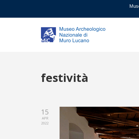
Muse
festività
15
APR
2022