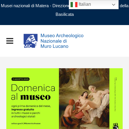
Italian
Musei nazionali di Matera - Direzione regionale Musei nazionali della
Basilicata