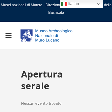
Italian
Musei nazionali di Matera - Direzione regionale Musei nazionali della
Basilicata
Apertura
serale
Nessun evento trovato!